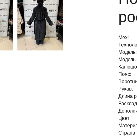
ро
Мех:
Техноло
Модель:
Модель
Капюшо
Пояс:
Воротни
Рукав:
Длина р
Расклад
Дополни
Цвет:
Материа
Страна 