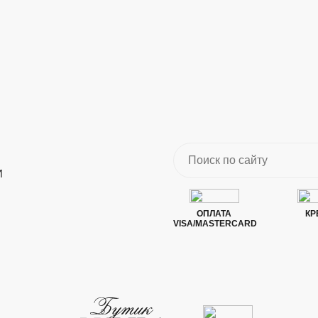
И
ОПЛАТА
КР
VISA/MASTERCARD