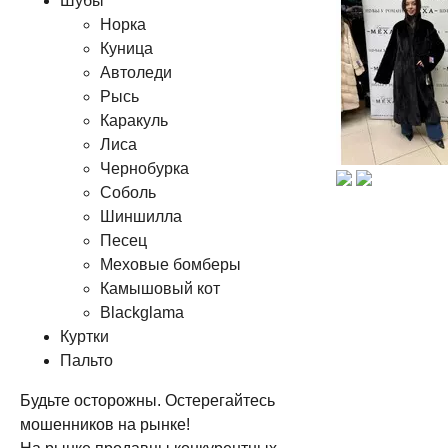
Шубы
Норка
Куница
Автоледи
Рысь
Каракуль
Лиса
Чернобурка
Соболь
Шиншилла
Песец
Меховые бомберы
Камышовый кот
Blackglama
Куртки
Пальто
Будьте осторожны. Остерегайтесь
мошенников на рынке!