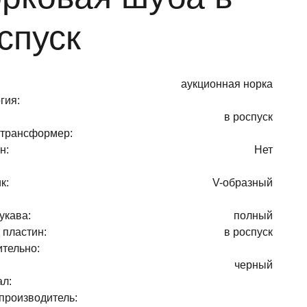
спуск
аукционная норка
гия:
в роспуск
-трансформер:
н:
Нет
к:
V-образный
укава:
полный
 пластин:
в роспуск
тельно:
черный
л:
производитель: