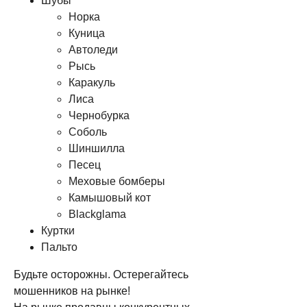
Шубы
Норка
Куница
Автоледи
Рысь
Каракуль
Лиса
Чернобурка
Соболь
Шиншилла
Песец
Меховые бомберы
Камышовый кот
Blackglama
Куртки
Пальто
Будьте осторожны. Остерегайтесь
мошенников на рынке!