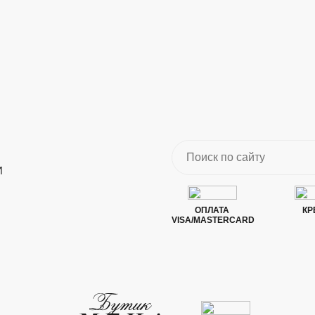
И
ОПЛАТА
КР
VISA/MASTERCARD