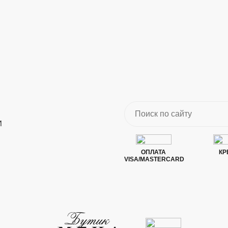
И
ОПЛАТА
КР
VISA/MASTERCARD