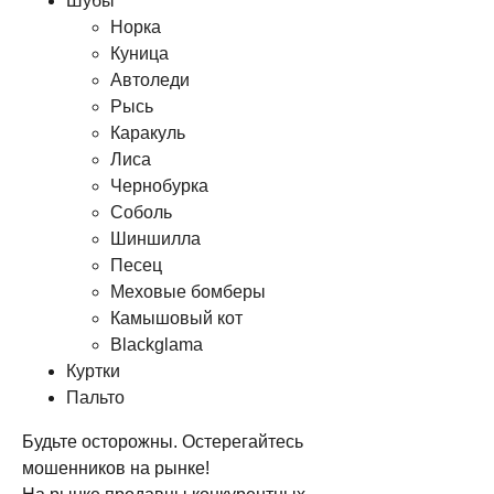
Шубы
Норка
Куница
Автоледи
Рысь
Каракуль
Лиса
Чернобурка
Соболь
Шиншилла
Песец
Меховые бомберы
Камышовый кот
Blackglama
Куртки
Пальто
Будьте осторожны. Остерегайтесь
мошенников на рынке!