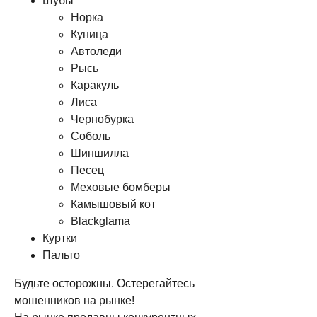
Шубы
Норка
Куница
Автоледи
Рысь
Каракуль
Лиса
Чернобурка
Соболь
Шиншилла
Песец
Меховые бомберы
Камышовый кот
Blackglama
Куртки
Пальто
Будьте осторожны. Остерегайтесь
мошенников на рынке!